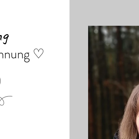
ng
pannung ♡