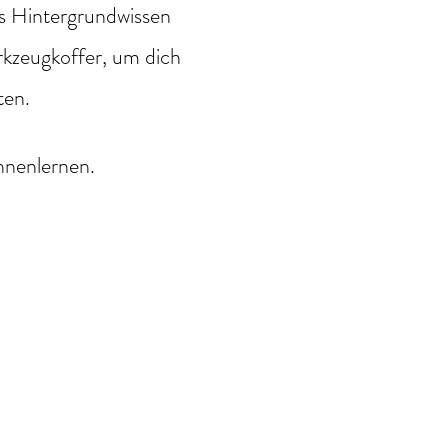
es Hintergrundwissen
kzeugkoffer, um dich
ten.
nnenlernen.