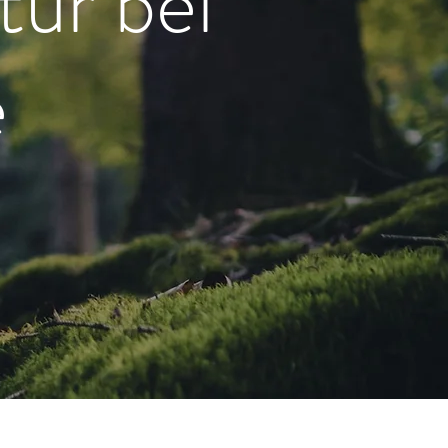
tur bei
e